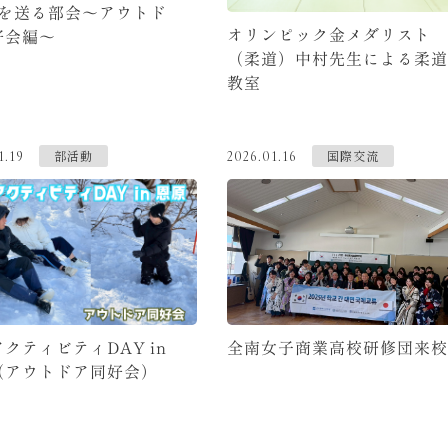
生を送る部会～アウトド
オリンピック金メダリスト
好会編～
（柔道）中村先生による柔道
教室
部活動
国際交流
1.19
2026.01.16
クティビティDAY in
全南女子商業高校研修団来校
（アウトドア同好会）