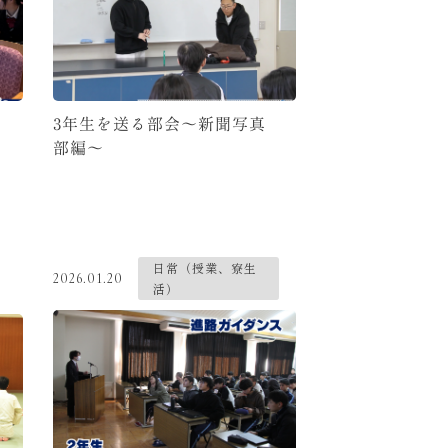
3年生を送る部会〜新聞写真
部編〜
日常（授業、寮生
2026.01.20
活）