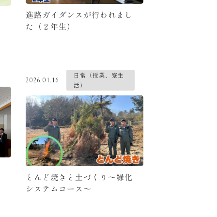
進路ガイダンスが行われまし
た（２年生）
日常（授業、寮生
2026.01.16
活）
とんど焼きと土づくり～緑化
システムコース～