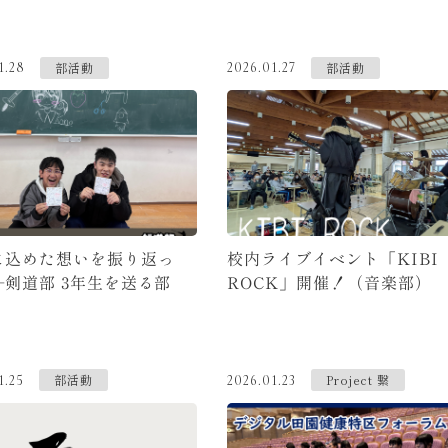
部活動
部活動
1.28
2026.01.27
に込めた想いを振り返っ
校内ライブイベント「KIBI
—剣道部 3年生を送る部
ROCK」開催！（音楽部）
部活動
Project 繋
1.25
2026.01.23