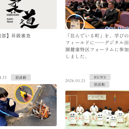
道部】昇級審査
「住んでいる町」を、学びの
フィールドに――デジタル田
園健康特区フォーラムに参加
しました。
NEWS
部活動
1.23
2026.01.21
部活動