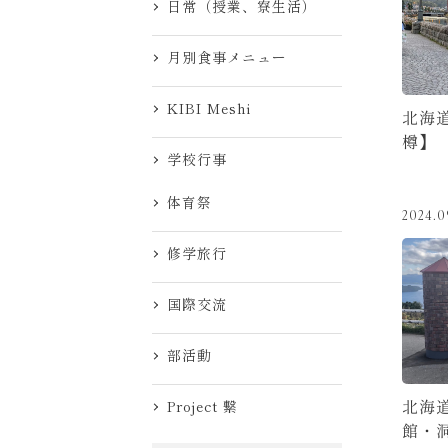
日常（授業、寮生活）
月別食事メニュー
KIBI Meshi
北海
樽】
学校行事
体育祭
2024.0
修学旅行
国際交流
部活動
北海
Project 繋
館・