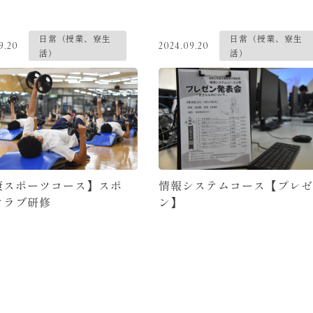
日常（授業、寮生
日常（授業、寮生
9.20
2024.09.20
活）
活）
康スポーツコース】スポ
情報システムコース【プレゼ
クラブ研修
ン】