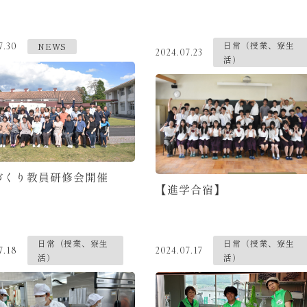
日常（授業、寮生
NEWS
7.30
2024.07.23
活）
づくり教員研修会開催
【進学合宿】
日常（授業、寮生
日常（授業、寮生
7.18
2024.07.17
活）
活）