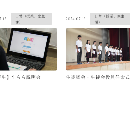
日常（授業、寮生
日常（授業、寮生
7.13
2024.07.13
活）
活）
年生】すらら説明会
生徒総会・生徒会役員任命式