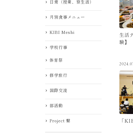
日常（授業、寮生活）
月別食事メニュー
KIBI Meshi
生活
験】
学校行事
体育祭
2024.0
修学旅行
国際交流
部活動
「KI
Project 繋