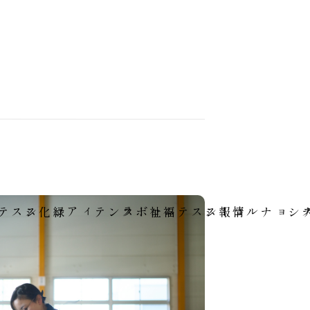
7
8
9