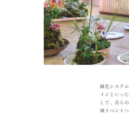
緑化システ
インといった
して、自ら
域イベント