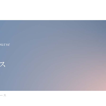
ourse
ス
ース