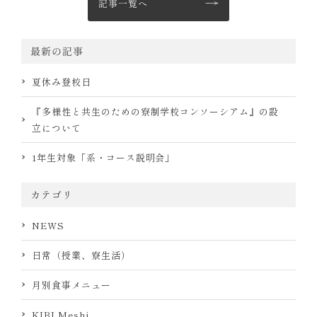
記事一覧へ
最新の記事
夏休み登校日
『多様性と共生のための寮制学校コンソーシアム』の設
立について
1年生対象「系・コース説明会」
カテゴリ
NEWS
日常（授業、寮生活）
月別食事メニュー
KIBI Meshi