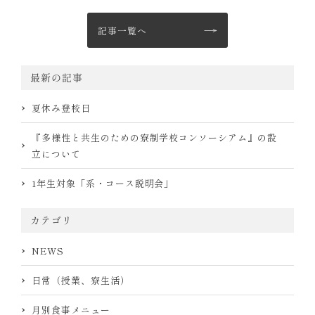
記事一覧へ
最新の記事
夏休み登校日
『多様性と共生のための寮制学校コンソーシアム』の設
立について
1年生対象「系・コース説明会」
カテゴリ
NEWS
日常（授業、寮生活）
月別食事メニュー