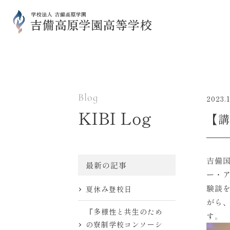
Blog
2023.1
KIBI Log
【講
吉備
最新の記事
ー・
験談
夏休み登校日
がら
『多様性と共生のため
す。
の寮制学校コンソーシ