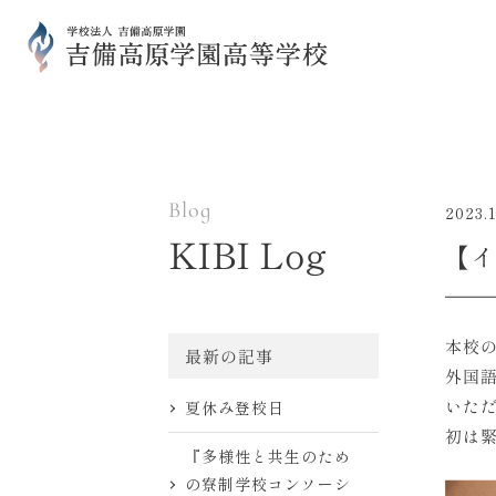
Blog
2023.1
KIBI Log
【イ
本校
最新の記事
外国
いた
夏休み登校日
初は
『多様性と共生のため
の寮制学校コンソーシ