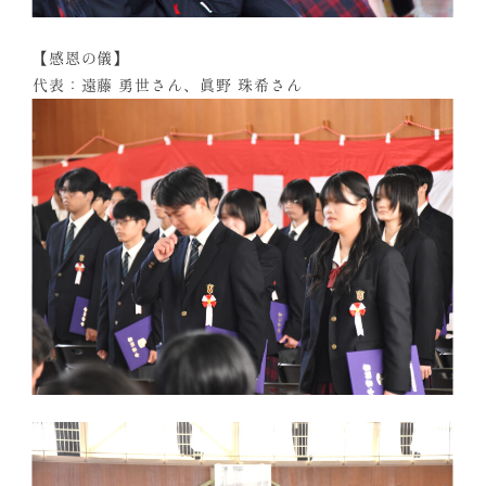
【感恩の儀】
代表：遠藤 勇世さん、眞野 珠希さん