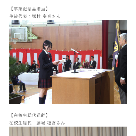
【卒業記念品贈呈】
生徒代表：塚村 奏音さん
【在校生総代送辞】
在校生総代：藤城 穂香さん