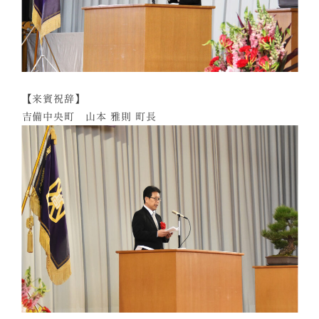
【来賓祝辞】
吉備中央町 山本 雅則 町長