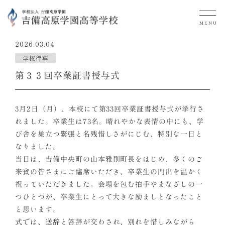
MENU
2026.03.04
学校行事
第３３回卒業証書授与式
3月2日（月）、本校にて第33回卒業証書授与式が挙行さ
れました。卒業生は73名。晴れやかな表情の中にも、学
び舎を巣立つ緊張と名残惜しさがにじむ、特別な一日と
なりました。
当日は、吉備中央町の山本雅則町長をはじめ、多くのご
来賓の皆さまにご臨席いただき、卒業生の門出を温かく
祝っていただきました。会場を包む拍手やまなざしの一
つひとつが、卒業生にとって大きな励ましとなったこと
と思います。
式では、送辞と答辞が交わされ、別れを惜しみながら