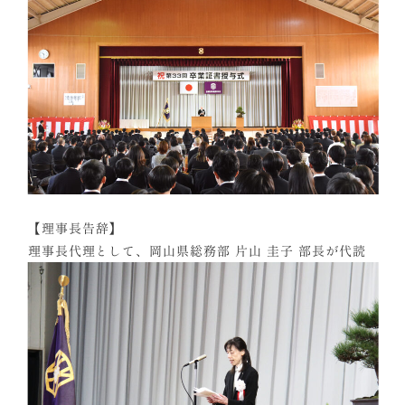
【理事長告辞】
理事長代理として、岡山県総務部 片山 圭子 部長が代読