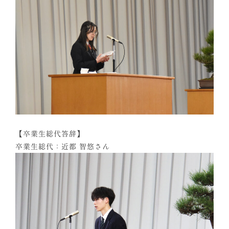
【卒業生総代答辞】
卒業生総代：近都 智悠さん