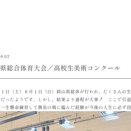
06.02
県総合体育大会／高校生美術コンクール
３１日（土）６月１日（日）岡山県総体が行われ、たくさんの
つだったようです。しかし、結果より過程が大事！ ここで引
！一生懸命練習して勝負の場に臨んだ経験が今後の人生に必ず