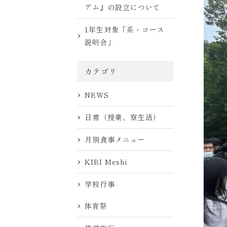
アム』の設立について
1年生対象「系・コース
説明会」
カテゴリ
NEWS
日常（授業、寮生活）
月別食事メニュー
KIBI Meshi
学校行事
体育祭