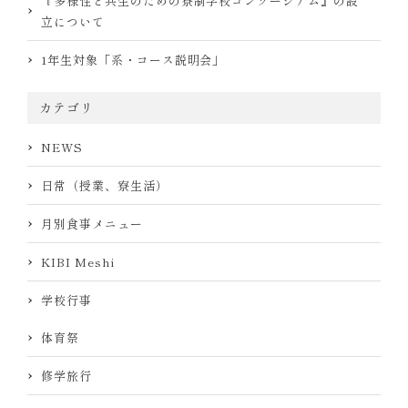
『多様性と共生のための寮制学校コンソーシアム』の設
立について
1年生対象「系・コース説明会」
カテゴリ
NEWS
日常（授業、寮生活）
月別食事メニュー
KIBI Meshi
学校行事
体育祭
修学旅行