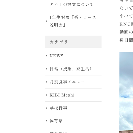
アム』の設立について
ない
すべ
1年生対象「系・コース
RN
説明会」
動画
数日
カテゴリ
NEWS
日常（授業、寮生活）
月別食事メニュー
KIBI Meshi
学校行事
体育祭