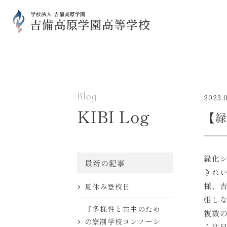
Blog
2023.
KIBI Log
【緑
緑化
最新の記事
きれ
様、
夏休み登校日
張し
『多様性と共生のため
複数
の寮制学校コンソーシ
ら注