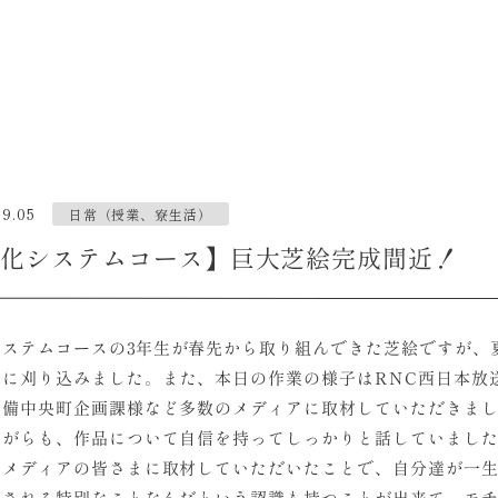
09.05
日常（授業、寮生活）
化システムコース】巨大芝絵完成間近！
システムコースの3年生が春先から取り組んできた芝絵ですが、
いに刈り込みました。また、本日の作業の様子はRNC西日本放
吉備中央町企画課様など多数のメディアに取材していただきま
ながらも、作品について自信を持ってしっかりと話していまし
のメディアの皆さまに取材していただいたことで、自分達が一
目される特別なことなんだという認識も持つことが出来て、モ