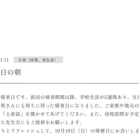
1.11
日常（授業、寮生活）
日の朝
は帰省日です。前回の帰省期間以降、学校生活が5週間あり、文
の皆さんにも待ちに待った帰省日になりました。ご家族や地元
に「土産話」を聞かせてあげてください。また、母校訪問を予
った先生方にもご挨拶をお願いします。
りとリフレッシュして、10月19日（日）の帰寮日にお会いし