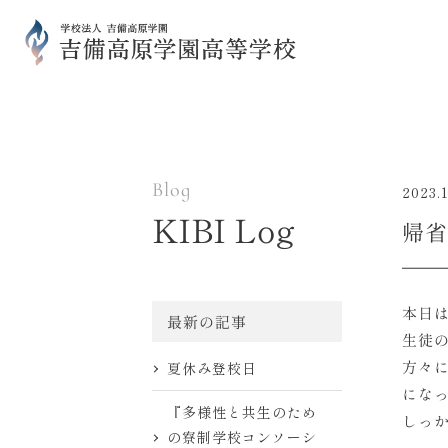
Blog
2023.1
KIBI Log
帰省
本日
最新の記事
生徒
方々
夏休み登校日
にな
『多様性と共生のため
しっか
の寮制学校コンソーシ