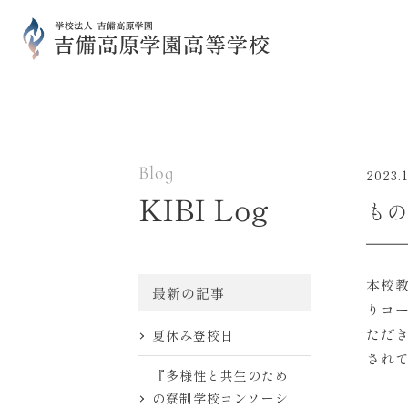
Blog
2023.1
KIBI Log
もの
本校
最新の記事
りコー
ただ
夏休み登校日
され
『多様性と共生のため
の寮制学校コンソーシ