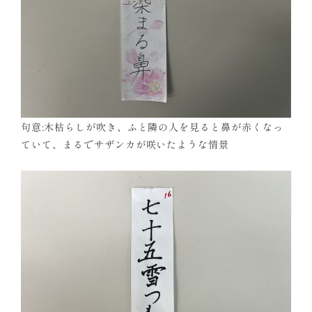
句意:木枯らしが吹き、ふと隣の人を見ると鼻が赤くなっ
ていて、まるでサザンカが咲いたような情景