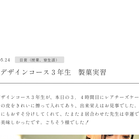
05.24
日常（授業、寮生活）
デザインコース３年生 製菓実習
デザインコース３年生が、本日の３，４時間目にレアチーズケ
ンの皮をきれいに擦って入れてあり、出来栄えはお見事でした
室にもおすそ分けしてくれて、たまたま居合わせた先生は幸運
も美味しかったです。ごちそう様でした！