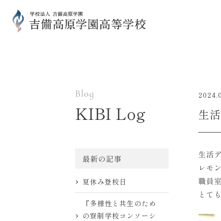
Blog
2024.
KIBI Log
生活
生活
最新の記事
レモ
職員
夏休み登校日
とて
『多様性と共生のため
の寮制学校コンソーシ