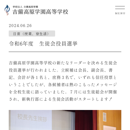
MENU
2024.06.26
日常（授業、寮生活）
令和6年度 生徒会役員選挙
吉備高原学園高等学校の新たなリーダーを決める生徒会
役員選挙が行われました。立候補は会長、副会長、書
記、会計が各１名と、庶務３名で、いずれも信任投票と
いうことでしたが、各候補者は熱のこもったメッセージ
を全校生徒に語っていました。７月には生徒総会が開催
され、新執行部による生徒会活動がスタートします！