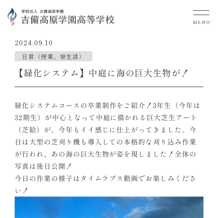
MENU
2024.09.10
日常（授業、寮生活）
【緑化システム】中庭に海の巨大生物が！
緑化システムコースの卒業制作をご紹介！3年生（今年は
32期生）が中心となって中庭に描かれる巨大芝生アート
（芝絵）が、今年もイイ感じに仕上がってきました。今
日は大型の芝刈り機も導入しての本格的な刈り込み作業
が行われ、あの海の巨大生物が姿を現しました！全体の
写真は後日公開！
今日の作業の様子は
タイムラプス動画
でお楽しみくださ
い！