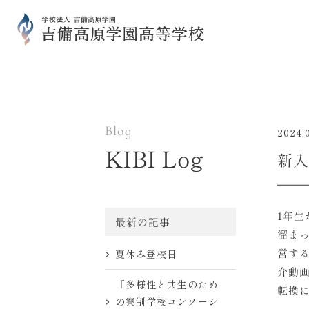
Blog
2024.
KIBI Log
新入
1年
最新の記事
溜ま
営す
夏休み登校日
介動
『多様性と共生のため
転換
の寮制学校コンソーシ