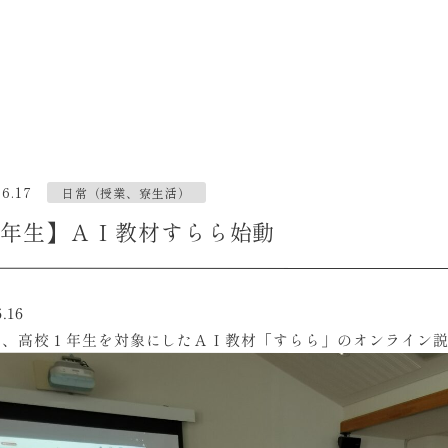
06.17
日常（授業、寮生活）
年生】ＡＩ教材すらら始動
6.16
は、高校１年生を対象にしたＡＩ教材「すらら」のオンライン