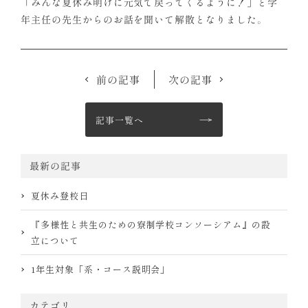
「みんな夏休み明けに元気で戻ってくるように！」と学
年主任の先生からのお話を聞いて解散となりました。
前の記事
次の記事
記事一覧へ
最新の記事
夏休み登校日
『多様性と共生のための寮制学校コンソーシアム』の設
立について
1年生対象「系・コース説明会」
カテゴリ