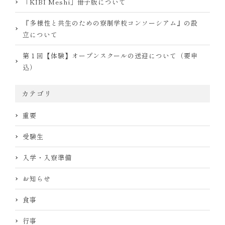
「KIBI Meshi」冊子版について
『多様性と共生のための寮制学校コンソーシアム』の設
立について
第１回【体験】オープンスクールの送迎について（要申
込）
カテゴリ
重要
受験生
入学・入寮準備
お知らせ
食事
行事