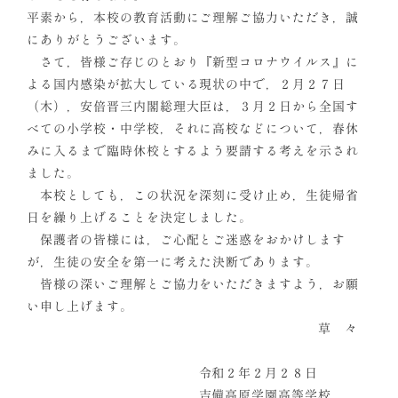
平素から，本校の教育活動にご理解ご協力いただき，誠
にありがとうございます。
さて，皆様ご存じのとおり『新型コロナウイルス』に
よる国内感染が拡大している現状の中で，２月２７日
（木），安倍晋三内閣総理大臣は，３月２日から全国す
べての小学校・中学校，それに高校などについて，春休
みに入るまで臨時休校とするよう要請する考えを示され
ました。
本校としても，この状況を深刻に受け止め，生徒帰省
日を繰り上げることを決定しました。
保護者の皆様には，ご心配とご迷惑をおかけします
が，生徒の安全を第一に考えた決断であります。
皆様の深いご理解とご協力をいただきますよう，お願
い申し上げます。
草 々
令和２年２月２８日
吉備高原学園高等学校