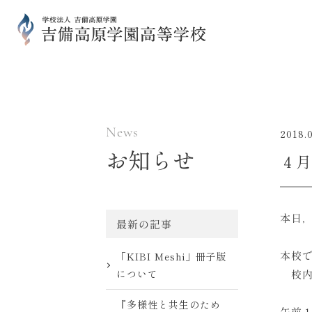
News
2018.
お知らせ
４月
本日
最新の記事
本校
「KIBI Meshi」冊子版
校内
について
『多様性と共生のため
午前