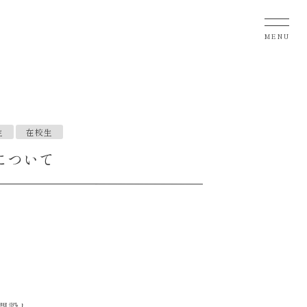
MENU
生
在校生
について
開設し，