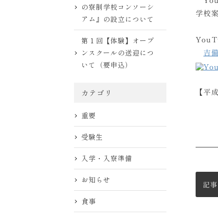
の寮制学校コンソーシ
学校
アム』の設立について
You
第１回【体験】オープ
吉
ンスクールの送迎につ
いて（要申込）
【平
カテゴリ
重要
受験生
入学・入寮準備
お知らせ
記事
食事