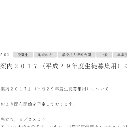
05.02
受験生
地域の方
学校法人情報公開
一般
卒業
案内２０１７（平成２９年度生徒募集用）
校案内２０１７」（平成２９年度生徒募集用）について
中旬より配布開始を予定しております。
に先立ち，４／２８より，
uTubeに本校の公式チャンネル「吉備高原学園チャンネル」を