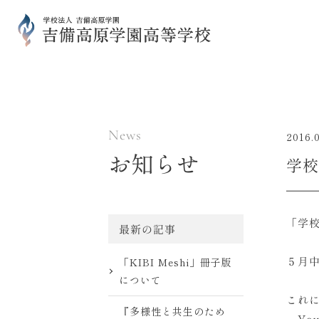
News
2016.
お知らせ
学校
「学
最新の記事
５月
「KIBI Meshi」冊子版
について
これ
『多様性と共生のため
Yo