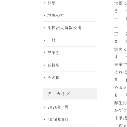
行事
大臣
２ 
地域の方
一 
二 
学校法人情報公開
三 
一般
３ 
定め
卒業生
４ 
事業
在校生
けれ
その他
５ 
める
アーカイブ
６ 
厚生
2026年7月
がで
【平
2026年6月
（Ｗ