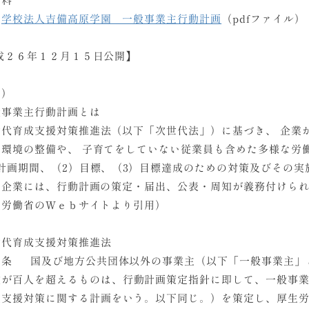
学校法人吉備高原学園 一般事業主行動計画
（pdfファイル）
成２６年１２月１５日公開】
考）
般事業主行動計画とは
代育成支援対策推進法（以下「次世代法」）に基づき、 企業
用環境の整備や、 子育てをしていない従業員も含めた多様な労
計画期間、（2）目標、（3）目標達成のための対策及びその実
の企業には、行動計画の策定・届出、公表・周知が義務付けら
生労働省のＷｅｂサイトより引用）
世代育成支援対策推進法
二条 国及び地方公共団体以外の事業主（以下「一般事業主」
数が百人を超えるものは、行動計画策定指針に即して、一般事
成支援対策に関する計画をいう。以下同じ。）を策定し、厚生