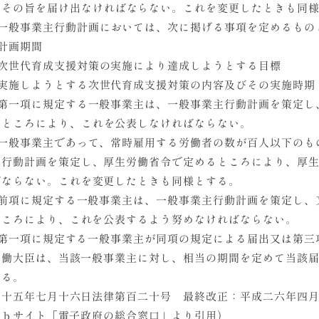
にその旨を届け出なければならない。これを変更したときも同
一般事業主行動計画においては、次に掲げる事項を定めるもの
計画期間
次世代育成支援対策の実施により達成しようとする目標
実施しようとする次世代育成支援対策の内容及びその実施時期
第一項に規定する一般事業主は、一般事業主行動計画を策定し
るところにより、これを公表しなければならない。
一般事業主であって、常時雇用する労働者の数が百人以下のも
主行動計画を策定し、厚生労働省令で定めるところにより、厚
ばならない。これを変更したときも同様とする。
前項に規定する一般事業主は、一般事業主行動計画を策定し、
ところにより、これを公表するよう努めなければならない。
第一項に規定する一般事業主が同項の規定による届出又は第三
労働大臣は、当該一般事業主に対し、相当の期間を定めて当該
きる。
成十五年七月十六日法律第百二十号 最終改正：平成二六年四
ｅｂサイト「電子政府の総合窓口」より引用）