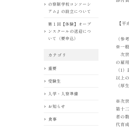
の寮制学校コンソーシ
アム』の設立について
【平
第１回【体験】オープ
ンスクールの送迎につ
いて（要申込）
（参
※一
次世
カテゴリ
の雇
重要
（1）
以上
受験生
（厚
入学・入寮準備
※次
お知らせ
第十
者の
食事
代育