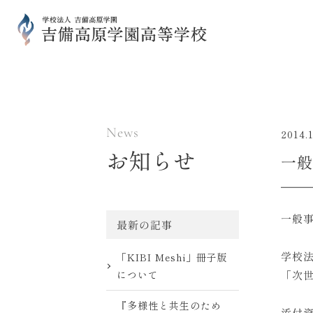
News
2014.1
お知らせ
一般
一般
最新の記事
学校
「KIBI Meshi」冊子版
「次
について
『多様性と共生のため
添付